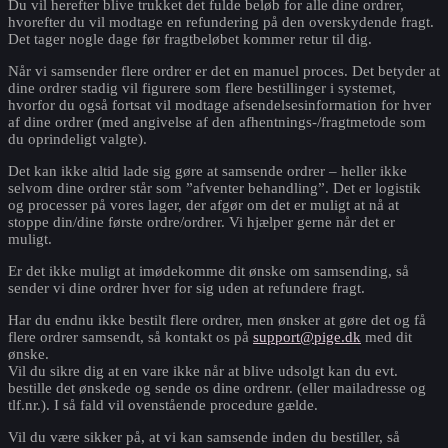
Du vil herefter blive trukket det fulde beløb for alle dine ordrer,
hvorefter du vil modtage en refundering på den overskydende fragt.
Det tager nogle dage før fragtbeløbet kommer retur til dig.
Når vi samsender flere ordrer er det en manuel proces. Det betyder at
dine ordrer stadig vil figurere som flere bestillinger i systemet,
hvorfor du også fortsat vil modtage afsendelsesinformation for hver
af dine ordrer (med angivelse af den afhentnings-/fragtmetode som
du oprindeligt valgte).
Det kan ikke altid lade sig gøre at samsende ordrer – heller ikke
selvom dine ordrer står som ”afventer behandling”. Det er logistik
og processer på vores lager, der afgør om det er muligt at nå at
stoppe din/dine første ordre/ordrer. Vi hjælper gerne når det er
muligt.
Er det ikke muligt at imødekomme dit ønske om samsending, så
sender vi dine ordrer hver for sig uden at refundere fragt.
Har du endnu ikke bestilt flere ordrer, men ønsker at gøre det og få
flere ordrer samsendt, så kontakt os på
support@pige.dk
med dit
ønske.
Vil du sikre dig at en vare ikke når at blive udsolgt kan du evt.
bestille det ønskede og sende os dine ordrenr. (eller mailadresse og
tlf.nr.). I så fald vil ovenstående procedure gælde.
Vil du være sikker på, at vi kan samsende inden du bestiller, så