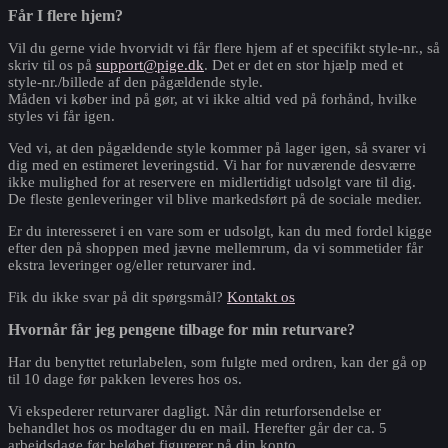
Får I flere hjem?
Vil du gerne vide hvorvidt vi får flere hjem af et specifikt style-nr., så
skriv til os på
support@pige.dk
. Det er det en stor hjælp med et
style-nr./billede af den pågældende style.
Måden vi køber ind på gør, at vi ikke altid ved på forhånd, hvilke
styles vi får igen.
Ved vi, at den pågældende style kommer på lager igen, så svarer vi
dig med en estimeret leveringstid. Vi har for nuværende desværre
ikke mulighed for at reservere en midlertidigt udsolgt vare til dig.
De fleste genleveringer vil blive markedsført på de sociale medier.
Er du interesseret i en vare som er udsolgt, kan du med fordel kigge
efter den på shoppen med jævne mellemrum, da vi sommetider får
ekstra leveringer og/eller returvarer ind.
Fik du ikke svar på dit spørgsmål?
Kontakt os
Hvornår får jeg pengene tilbage for min returvare?
Har du benyttet returlabelen, som fulgte med ordren, kan der gå op
til 10 dage før pakken leveres hos os.
Vi ekspederer returvarer dagligt. Når din returforsendelse er
behandlet hos os modtager du en mail. Herefter går der ca. 5
arbejdsdage før beløbet figurerer på din konto.