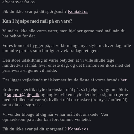
afvent svar fra os.
Fik du ikke svar på dit spørgsmål?
Kontakt os
Kan I hjælpe med mål på en vare?
Vi måler ikke alle vores varer, men hjælper gerne med mål når, du
har behov for det.
Vores koncept bygger på, at vi får mange nye style-nr. hver dag, ofte
i mindre partier, som hurtigt er væk fra lageret igen.
Den store udskiftning af varer betyder, at vi ville skulle tage
hundredvis af mål, hver eneste dag, og det harmonerer ikke med det
prisniveau vi gerne vil holde.
Der ligger vejledende målskemaer fra de fleste af vores brands
her
.
Er der en specifik style du ønsker mål på, så hjælper vi gerne. Skriv
til
support@pige.dk
og angiv hvilken style det drejer sig om (gerne
med et billede af varen), hvilket mål du ønsker (fx bryst-/hoftemål)
samt din ca. størrelse.
Vi vender tilbage til dig når vi har målt det ønskede. Vær
opmærksom på at der kan forekomme ventetid.
Fik du ikke svar på dit spørgsmål?
Kontakt os