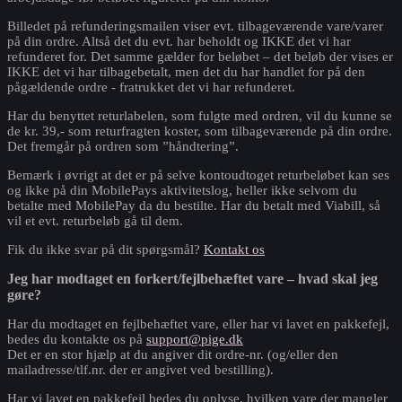
Billedet på refunderingsmailen viser evt. tilbageværende vare/varer
på din ordre. Altså det du evt. har beholdt og IKKE det vi har
refunderet for. Det samme gælder for beløbet – det beløb der vises er
IKKE det vi har tilbagebetalt, men det du har handlet for på den
pågældende ordre - fratrukket det vi har refunderet.
Har du benyttet returlabelen, som fulgte med ordren, vil du kunne se
de kr. 39,- som returfragten koster, som tilbageværende på din ordre.
Det fremgår på ordren som ”håndtering”.
Bemærk i øvrigt at det er på selve kontoudtoget returbeløbet kan ses
og ikke på din MobilePays aktivitetslog, heller ikke selvom du
betalte med MobilePay da du bestilte. Har du betalt med Viabill, så
vil et evt. returbeløb gå til dem.
Fik du ikke svar på dit spørgsmål?
Kontakt os
Jeg har modtaget en forkert/fejlbehæftet vare – hvad skal jeg
gøre?
Har du modtaget en fejlbehæftet vare, eller har vi lavet en pakkefejl,
bedes du kontakte os på
support@pige.dk
Det er en stor hjælp at du angiver dit ordre-nr. (og/eller den
mailadresse/tlf.nr. der er angivet ved bestilling).
Har vi lavet en pakkefejl bedes du oplyse, hvilken vare der mangler