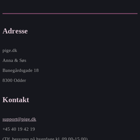
Adresse
pige.dk
Anna & Søs
Banegårdsgade 18
8300 Odder
Kontakt
support@pige.dk
+45 40 19 42 19
(Tlf. besvares på hverdage kl. 09.00-15.00)