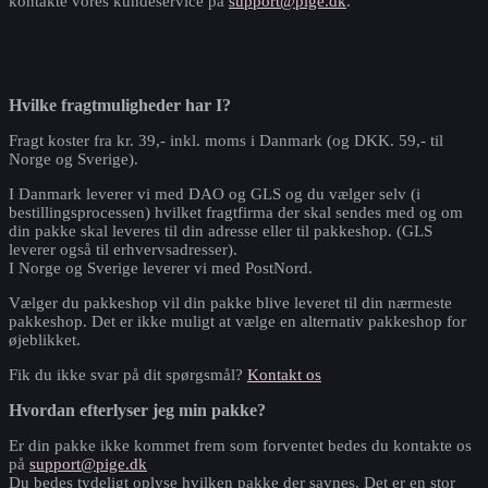
kontakte vores kundeservice på
support@pige.dk
.
Hvilke fragtmuligheder har I?
Fragt koster fra kr. 39,- inkl. moms i Danmark (og DKK. 59,- til
Norge og Sverige).
I Danmark leverer vi med DAO og GLS og du vælger selv (i
bestillingsprocessen) hvilket fragtfirma der skal sendes med og om
din pakke skal leveres til din adresse eller til pakkeshop. (GLS
leverer også til erhvervsadresser).
I Norge og Sverige leverer vi med PostNord.
Vælger du pakkeshop vil din pakke blive leveret til din nærmeste
pakkeshop. Det er ikke muligt at vælge en alternativ pakkeshop for
øjeblikket.
Fik du ikke svar på dit spørgsmål?
Kontakt os
Hvordan efterlyser jeg min pakke?
Er din pakke ikke kommet frem som forventet bedes du kontakte os
på
support@pige.dk
Du bedes tydeligt oplyse hvilken pakke der savnes. Det er en stor