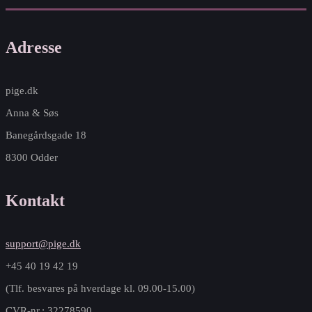
Adresse
pige.dk
Anna & Søs
Banegårdsgade 18
8300 Odder
Kontakt
support@pige.dk
+45 40 19 42 19
(Tlf. besvares på hverdage kl. 09.00-15.00)
CVR-nr.: 32278590