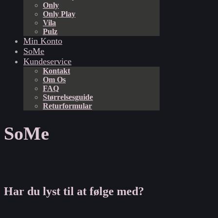
Only
Only Play
Vila
Pulz
Min Konto
SoMe
Kundeservice
Kontakt
Om Os
FAQ
Størrelsesguide
Returformular
SoMe
Har du lyst til at følge med?