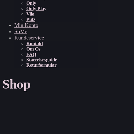
Only
Only Play
Vila
Pulz
Min Konto
SoMe
Kundeservice
Kontakt
Om Os
FAQ
Størrelsesguide
Returformular
Shop