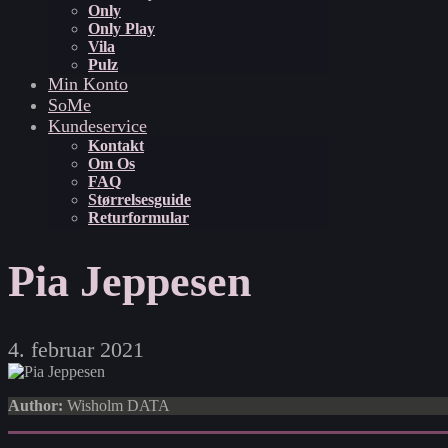
Only
Only Play
Vila
Pulz
Min Konto
SoMe
Kundeservice
Kontakt
Om Os
FAQ
Størrelsesguide
Returformular
Pia Jeppesen
4. februar 2021
Author:
Wisholm DATA